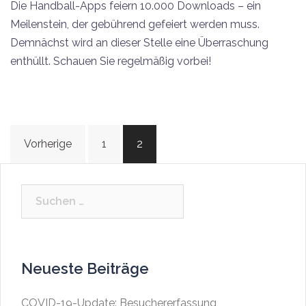
Die Handball-Apps feiern 10.000 Downloads – ein
Meilenstein, der gebührend gefeiert werden muss.
Demnächst wird an dieser Stelle eine Überraschung
enthüllt. Schauen Sie regelmäßig vorbei!
Beitragsnavigation
Vorherige
1
2
Suchen
nach:
Neueste Beiträge
COVID-19-Update: Besuchererfassung