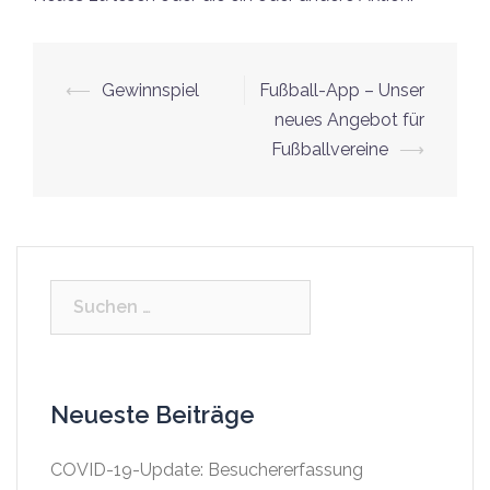
⟵
Gewinnspiel
Fußball-App – Unser
Beitrags-
neues Angebot für
Navigation
Fußballvereine
⟶
Suche
nach:
Neueste Beiträge
COVID-19-Update: Besuchererfassung