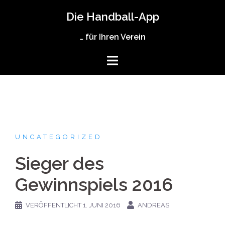
Zum
Die Handball-App
Inhalt
springen
… für Ihren Verein
UNCATEGORIZED
Sieger des
Gewinnspiels 2016
VERÖFFENTLICHT
1. JUNI 2016
ANDREAS