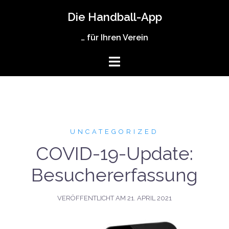
Zum
Die Handball-App
Inhalt
springen
… für Ihren Verein
UNCATEGORIZED
COVID-19-Update:
Besuchererfassung
VERÖFFENTLICHT AM
21. APRIL 2021