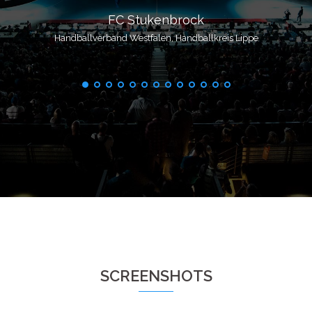
FC Stukenbrock
Ha
Handballverband Westfalen, Handballkreis Lippe
SCREENSHOTS