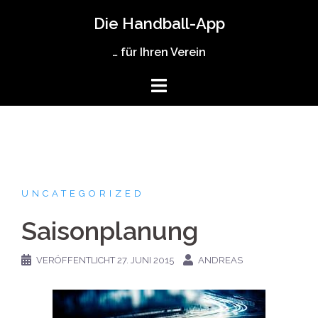
Zum
Die Handball-App
Inhalt
springen
… für Ihren Verein
UNCATEGORIZED
Saisonplanung
VERÖFFENTLICHT
27. JUNI 2015
ANDREAS