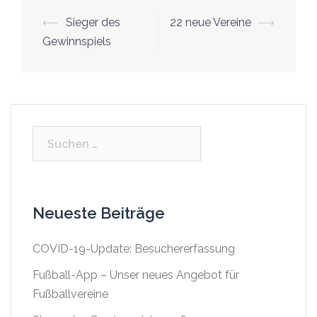
⟵
Sieger des
22 neue Vereine
⟶
Beitrags-
Gewinnspiels
Navigation
Suche
nach:
Neueste Beiträge
COVID-19-Update: Besuchererfassung
Fußball-App – Unser neues Angebot für
Fußballvereine