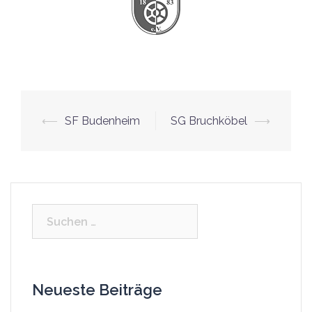
⟵
SF Budenheim
SG Bruchköbel
⟶
Beitrags-
Navigation
Suchen
nach:
Neueste Beiträge