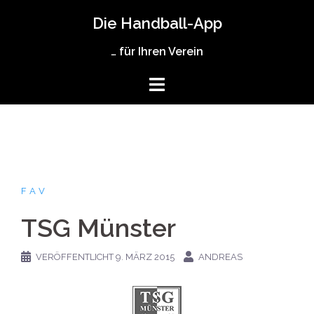
Zum
Die Handball-App
Inhalt
springen
… für Ihren Verein
FAV
TSG Münster
VERÖFFENTLICHT
9. MÄRZ 2015
ANDREAS