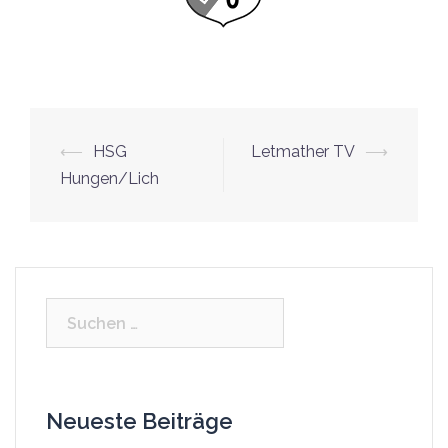
⟵
HSG
Letmather TV
⟶
Beitrags-
Hungen/Lich
Navigation
Suchen
nach:
Neueste Beiträge