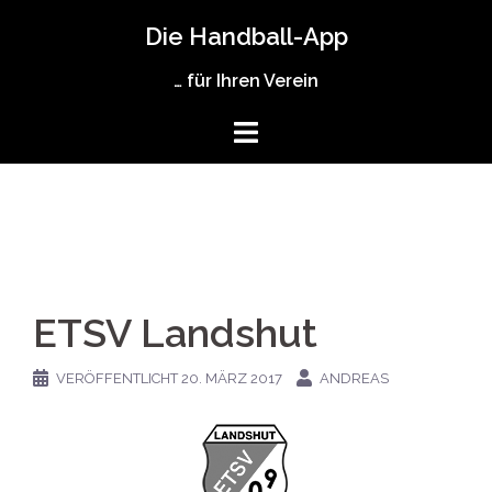
Zum
Die Handball-App
Inhalt
springen
… für Ihren Verein
ETSV Landshut
VERÖFFENTLICHT
20. MÄRZ 2017
ANDREAS